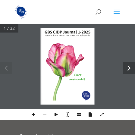
1 / 32
GBS CIDP Journal 1-2025
Zeitschrift der Deutschen GBS CIDP Selbsthilfe
ǨǏLj3
ɃʑʁʍʖQȫHɢ