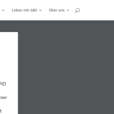
Leben mit GBS
Über uns
:Long-COVID
Prof. Stettner
auf Rezept