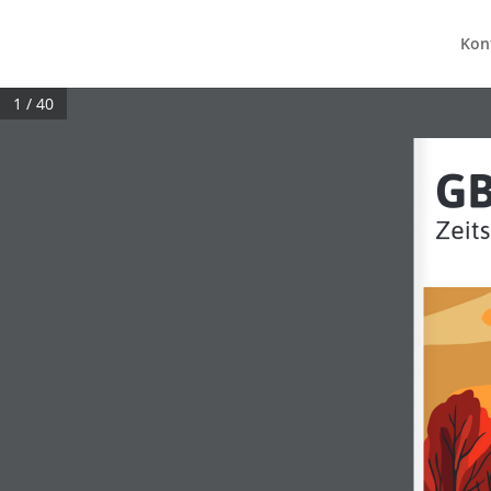
Kon
1 / 40
GB
Zeit