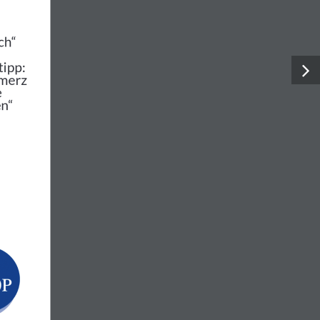
Planvoll Neurotisch“
rtipp:„Der Schmerzund seineKomplizen“