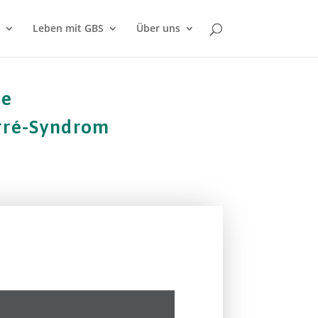
Leben mit GBS
Über uns
he
arré-Syndrom