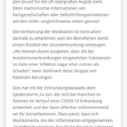
den Grund für die oft übergroßen Ängste sieht.
Denn medizinische Informationen von
Fachgesellschaften oder Selbsthilfeorganisationen
würden leider vergleichsweise selten genutzt.
Die Fortführung der Medikation ist nicht allein
deshalb zu empfehlen, weil die Betroffenen damit
einem Rückfall der Grunderkrankung vorbeugen.
„Wir können davon ausgehen, dass die bei
Autoimmun­er­kran­kungen eingesetzten Substanzen
im Falle einer Infektion sogar eher nutzen als
schaden“, kann Stallmach diese Gruppe von
Patienten beruhigen.
Dies hat mit der Entzündungskaskade, dem
Zytokinsturm, zu tun, der sich bei manchen In­
fizierten im Verlauf einer COVID-19 Erkrankung
entwickelt und der dann offenbar mit­bestimmend
sei für Komplikationen. Dazu passt, dass sich
Medikamente, die der Inflamma­tion entgegenwirken,
als hilfreich erweisen. Das Risiko für einen schweren