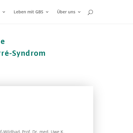
Leben mit GBS
Über uns
he
arré-Syndrom
f-Wildbad, Prof. Dr. med. Uwe K.