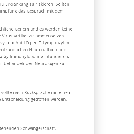
9 Erkrankung zu riskieren. Sollten
er Impfung das Gespräch mit dem
schliche Genom und es werden keine
e Viruspartikel zusammensetzen
nsystem Antikörper, T-Lymphozyten
-entzündlichen Neuropathien und
äßig Immunglobuline infundieren,
t dem behandelnden Neurologen zu
 sollte nach Rücksprache mit einem
e Entscheidung getroffen werden.
estehenden Schwangerschaft.