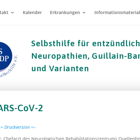
takt
Kalender
Erkrankungen
Informationsmaterial
Selbsthilfe für entzündlic
Neuropathien, Guillain-B
und Varianten
ARS-CoV-2
–> Druckversion <–
er, Chefarzt des Neurologischen Rehabilitationszentrums Quellenho