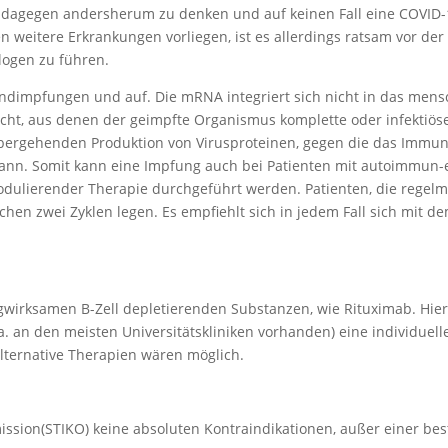
h dagegen andersherum zu denken und auf keinen Fall eine COVID-1
 weitere Erkrankungen vorliegen, ist es allerdings ratsam vor d
ogen zu führen.
ndimpfungen und auf. Die mRNA integriert sich nicht in das men
cht, aus denen der geimpfte Organismus komplette oder infektiös
übergehenden Produktion von Virusproteinen, gegen die das Immu
 kann. Somit kann eine Impfung auch bei Patienten mit autoimmun
lierender Therapie durchgeführt werden. Patienten, die regelm
ischen zwei Zyklen legen. Es empfiehlt sich in jedem Fall sich mi
gwirksamen B-Zell depletierenden Substanzen, wie Rituximab. Hier
 an den meisten Universitätskliniken vorhanden) eine individuell
lternative Therapien wären möglich.
ission(STIKO) keine absoluten Kontraindikationen, außer einer b