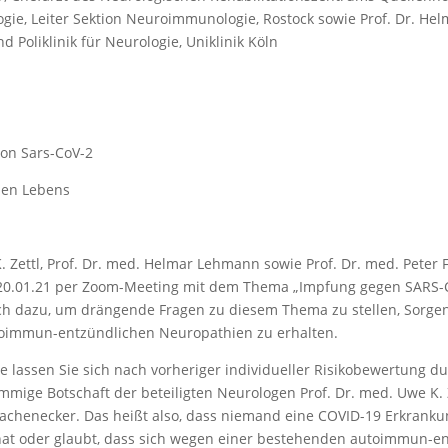
rologie, Leiter Sektion Neuroimmunologie, Rostock sowie Prof. Dr.
 Poliklinik für Neurologie, Uniklinik Köln
on Sars-CoV-2
hen Lebens
. Zettl, Prof. Dr. med. Helmar Lehmann sowie Prof. Dr. med. Pete
 20.01.21 per Zoom-Meeting mit dem Thema „Impfung gegen SARS-C
ich dazu, um drängende Fragen zu diesem Thema zu stellen, Sorge
toimmun-entzündlichen Neuropathien zu erhalten.
te lassen Sie sich nach vorheriger individueller Risikobewertung 
mige Botschaft der beteiligten Neurologen Prof. Dr. med. Uwe K. Z
chenecker. Das heißt also, dass niemand eine COVID-19 Erkrankung 
 oder glaubt, dass sich wegen einer bestehenden autoimmun-en