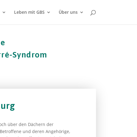
Leben mit GBS
Über uns
he
arré-Syndrom
burg
Hoch über den Dächern der
e Betroffene und deren Angehörige,