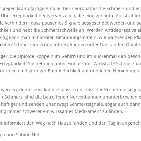
 gegen krampfartige Anfälle. Der neuropathische Schmerz und ei
Übererregbarkeit der Nervenzellen, die eine gehäufte Ausstrahlu
e verhindern, dass pausenlos Signale ausgesendet werden und sorg
chkeit und hebt die Schmerzschwelle an. Werden Antidepressiva ei
tig kann man mit lokalen Betäubungsmitteln, wie wärmenden Pfla
hten Schmerzlinderung führen, können unter Umständen Opiate 
ger, die Opioide, koppeln im Gehirn und im Rückenmark an beson
rregbarkeit. Sie nehmen unter Einfluss der Wirkstoffe Schmerzna
ur noch mit geringer Empfindlichkeit auf und leiten Nervenimpuls
werden, denn sonst kann es passieren, dass der Körper ein soge
en Schmerz, sind die betroffenen Nervenbahnen ununterbrochen ei
heftiger und senden unentwegt Schmerzsignale, sogar auch dann,
ufig immer schwerer ein wirksames Medikament zu finden,
ut informiert den Weg nach Hause fanden und den Tag in angeneh
pa und Sabine Nett