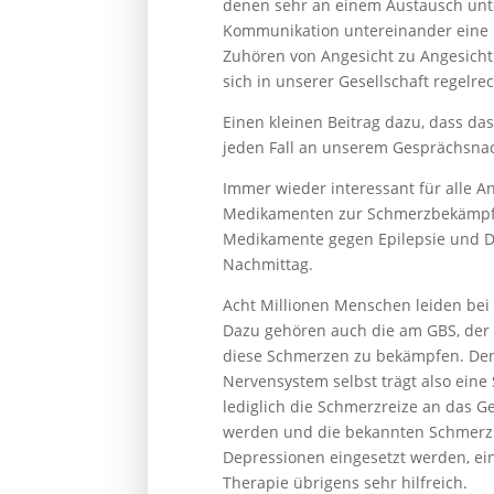
denen sehr an einem Austausch unte
Kommunikation untereinander eine üb
Zuhören von Angesicht zu Angesich
sich in unserer Gesellschaft regelre
Einen kleinen Beitrag dazu, dass da
jeden Fall an unserem Gesprächsnach
Immer wieder interessant für alle A
Medikamenten zur Schmerzbekämpfun
Medikamente gegen Epilepsie und De
Nachmittag.
Acht Millionen Menschen leiden bei
Dazu gehören auch die am GBS, der C
diese Schmerzen zu bekämpfen. Den
Nervensystem selbst trägt also ei
lediglich die Schmerzreize an das 
werden und die bekannten Schmerzmi
Depressionen eingesetzt werden, ei
Therapie übrigens sehr hilfreich.