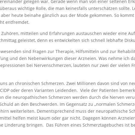
reinander gelegen war. Gerade wenn man von einer seltenen Erkran
eraus wichtige Rolle, die man keinesfalls unterschätzen sollte. L
t aber heute beinahe gänzlich aus der Mode gekommen. So kommt 
cht entfremdet.
s Zuhören, mitteilen und Erfahrungen austauschen wieder eine Au
mittag geleistet, denn es entwickelten sich schnell lebhafte Disk
nwesenden sind Fragen zur Therapie, Hilfsmitteln und zur Rehabili
g und den Nebenwirkungen dieser Arzneien. Was nehme ich da e
pressionen bei Nervenschmerzen, lauteten nur zwei der vielen F
 uns an chronischen Schmerzen. Zwei Millionen davon sind von n
IDP oder deren Varianten Leidenden. Viele der Patienten bemerken
n die neuropathischen Schmerzen werden durch die Nerven verurs
ne Schuld an den Beschwerden. Im Gegensatz zu „normalen Schmer
Gehirn weiterleiten. Dementsprechend muss der neuropathische S
ttel helfen meist kaum oder gar nicht. Dagegen können Arzneien, 
ne Linderung bringen. Das Führen eines Schmerztagebuches ist b