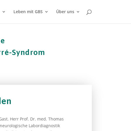
Leben mit GBS
Über uns
he
arré-Syndrom
den
Gast. Herr Prof. Dr. med. Thomas
d neurologische Labordiagnostik