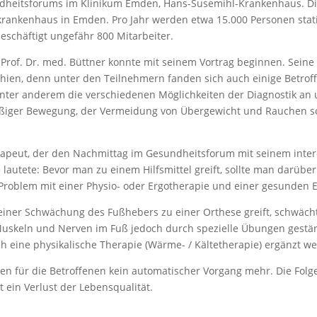
ndheitsforums im Klinikum Emden, Hans-Susemihl-Krankenhaus. Die
krankenhaus in Emden. Pro Jahr werden etwa 15.000 Personen sta
schäftigt ungefähr 800 Mitarbeiter.
 Prof. Dr. med. Büttner konnte mit seinem Vortrag beginnen. Sei
ien, denn unter den Teilnehmern fanden sich auch einige Betroff
unter anderem die verschiedenen Möglichkeiten der Diagnostik an 
iger Bewegung, der Vermeidung von Übergewicht und Rauchen sch
rapeut, der den Nachmittag im Gesundheitsforum mit seinem inter
 lautete: Bevor man zu einem Hilfsmittel greift, sollte man darübe
 Problem mit einer Physio- oder Ergotherapie und einer gesunden 
iner Schwächung des Fußhebers zu einer Orthese greift, schwächt
Muskeln und Nerven im Fuß jedoch durch spezielle Übungen gestärk
 eine physikalische Therapie (Wärme- / Kältetherapie) ergänzt w
n für die Betroffenen kein automatischer Vorgang mehr. Die Folge
in Verlust der Lebensqualität.