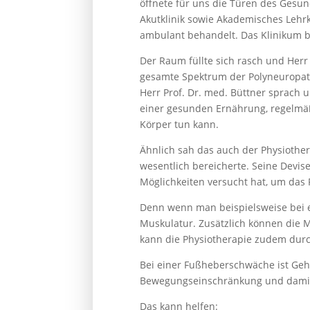
öffnete für uns die Türen des Gesu
Akutklinik sowie Akademisches Lehr
ambulant behandelt. Das Klinikum be
Der Raum füllte sich rasch und Herr
gesamte Spektrum der Polyneuropath
Herr Prof. Dr. med. Büttner sprach 
einer gesunden Ernährung, regelmäß
Körper tun kann.
Ähnlich sah das auch der Physiothe
wesentlich bereicherte. Seine Devise
Möglichkeiten versucht hat, um das
Denn wenn man beispielsweise bei e
Muskulatur. Zusätzlich können die 
kann die Physiotherapie zudem durch
Bei einer Fußheberschwäche ist Gehe
Bewegungseinschränkung und damit e
Das kann helfen: